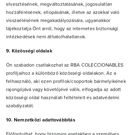
elvesztésének, megváltoztatásának, jogosulatlan
hozzáférésének, ellopásának, illetve az azokkal való
visszaélésének megakadályozására, ugyanakkor
tájékoztatja Önt arról, hogy az internetes biztonsági
intézkedések nem áthatolhatatlanok.
9. Közösségi oldalak
Ön szabadon csatlakozhat az RBA COLECCIONABLES
profiljaihoz a különböző közösségi oldalakon. Az a
felhasználó, aki ezen profilok/csoportok bármelyikének
rajongójává vagy követőjévé válik, elfogadja az adott
közösségi oldal használati feltételeit és adatvédelmi
szabályzatát.
10. Nemzetközi adattovábbítás
Előfordulhat, hogy bizonyos esetekben a személyes