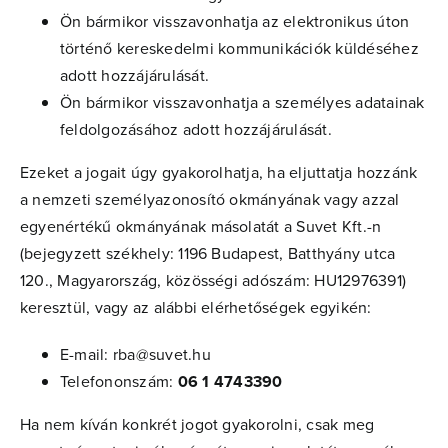
Ön bármikor visszavonhatja az elektronikus úton
történő kereskedelmi kommunikációk küldéséhez
adott hozzájárulását.
Ön bármikor visszavonhatja a személyes adatainak
feldolgozásához adott hozzájárulását.
Ezeket a jogait úgy gyakorolhatja, ha eljuttatja hozzánk
a nemzeti személyazonosító okmányának vagy azzal
egyenértékű okmányának másolatát a Suvet Kft.-n
(bejegyzett székhely: 1196 Budapest, Batthyány utca
120., Magyarország, közösségi adószám: HU12976391)
keresztül, vagy az alábbi elérhetőségek egyikén:
E-mail:
rba@suvet.hu
Telefononszám:
06 1 4743390
Ha nem kíván konkrét jogot gyakorolni, csak meg