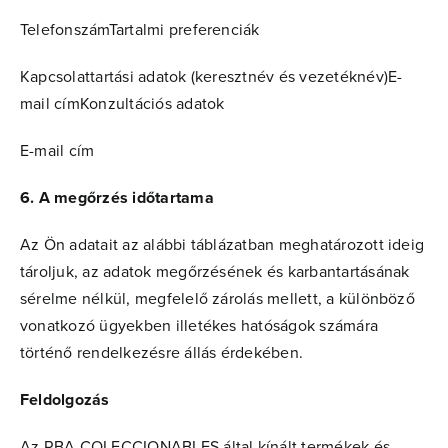
TelefonszámTartalmi preferenciák
Kapcsolattartási adatok (keresztnév és vezetéknév)E-
mail címKonzultációs adatok
E-mail cím
6. A megőrzés időtartama
Az Ön adatait az alábbi táblázatban meghatározott ideig
tároljuk, az adatok megőrzésének és karbantartásának
sérelme nélkül, megfelelő zárolás mellett, a különböző
vonatkozó ügyekben illetékes hatóságok számára
történő rendelkezésre állás érdekében.
Feldolgozás
Az RBA COLECCIONABLES által kínált termékek és