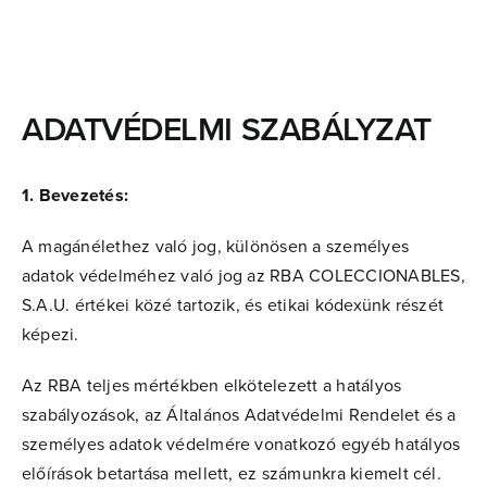
Skip
to
content
ADATVÉDELMI SZABÁLYZAT
1. Bevezetés:
A magánélethez való jog, különösen a személyes
adatok védelméhez való jog az RBA COLECCIONABLES,
S.A.U. értékei közé tartozik, és etikai kódexünk részét
képezi.
Az RBA teljes mértékben elkötelezett a hatályos
szabályozások, az Általános Adatvédelmi Rendelet és a
személyes adatok védelmére vonatkozó egyéb hatályos
előírások betartása mellett, ez számunkra kiemelt cél.