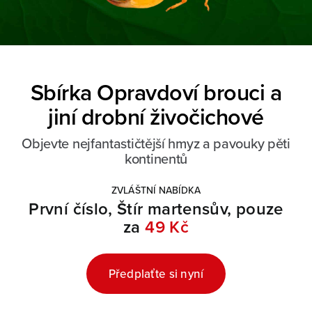
Sbírka Opravdoví brouci a
jiní drobní živočichové
Objevte nejfantastičtější hmyz a pavouky pěti
kontinentů
ZVLÁŠTNÍ NABÍDKA
První číslo, Štír martensův, pouze
za
49 Kč
Předplaťte si nyní